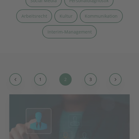
Social Media
Personaldiagnostik
Arbeitsrecht
Kultur
Kommunikation
Interim-Management
1
2
3