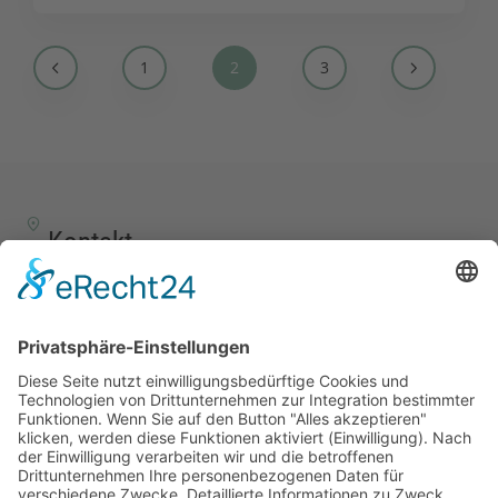
1
2
3
Kontakt
TALENTSCOUT CONSULTING GmbH
Alte Eisenstraße 23–25
57258 Freudenberg
+49 (0) 15117609865
office(at)talentscout.de
Social