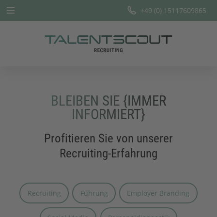
+49 (0) 15117609865
Startseite
Leistungen
Branchen
BLEIBEN SIE {IMMER
Team
INFORMIERT}
Offene Stellen
Profitieren Sie von unserer
Recruiting-Erfahrung
Blog
Recruiting
Führung
Employer Branding