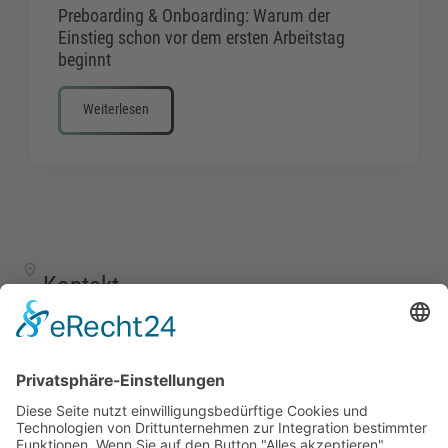
Preboarding & Onboarding: Warum der
Einstieg schon vor dem ersten Arbeitstag
beginnt
Weiterlesen
Kontakt
TALENTSCOUT CONSULTING GmbH
Alte Eisenstraße 23–25
57258 Freudenberg
+49 (0) 15117609865
office(at)talentscout.de