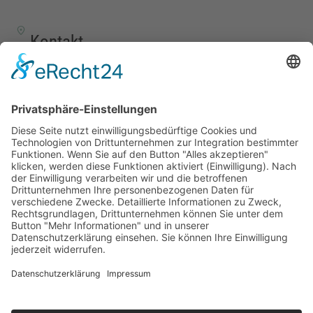
Kontakt
TALENTSCOUT CONSULTING GmbH
Alte Eisenstraße 23–25
57258 Freudenberg
+49 (0) 15117609865
office(at)talentscout.de
Social