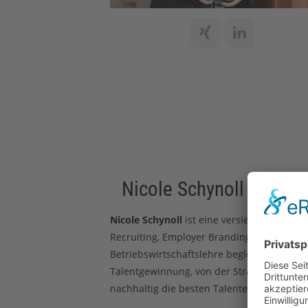
Nicole Schynoll
Nicole Schynoll
ist eine versierte HR-Spez
Recruiting, Employer Branding und Person
Betriebswirtschaftslehre begleitet sie als
Talentgewinnung, von der Strategieentwic
nachhaltig die besten Talente für mittels