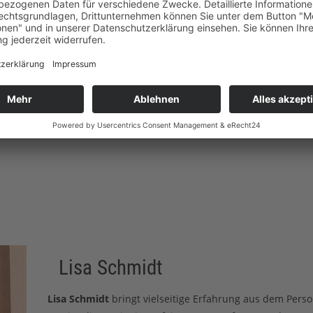
oll
Lisa Schmidt
Lisa Schmidt
bringt vielseitige Erfahrung aus dem Pers