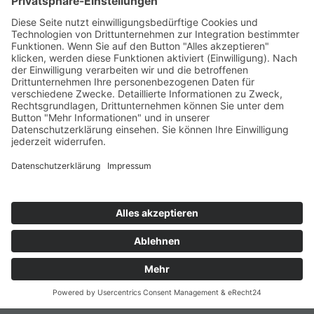
+49 (0) 15117609865
office(at)talentscout.de
Social
© 2026 Talentscout Consulting GmbH
Glossar
Blog
AGBs
Sitemap
Datenschutz
Impressum
Termin
vereinbaren
Kontakt