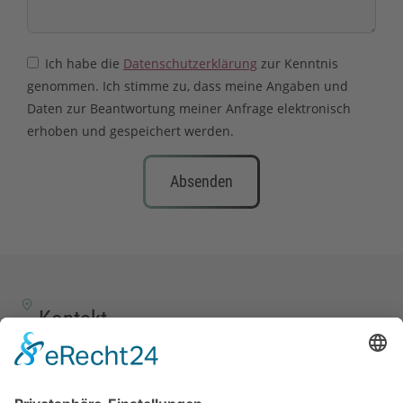
Ich habe die
Datenschutzerklärung
zur Kenntnis
genommen. Ich stimme zu, dass meine Angaben und
Daten zur Beantwortung meiner Anfrage elektronisch
erhoben und gespeichert werden.
Absenden
Kontakt
TALENTSCOUT CONSULTING GmbH
Alte Eisenstraße 23–25
57258 Freudenberg