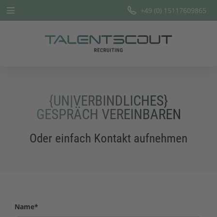
+49 (0) 15117609865
Startseite
Leistungen
Branchen
{UN|VERBINDLICHES}
Team
GESPRÄCH VEREINBAREN
Offene Stellen
Oder einfach Kontakt aufnehmen
Blog
Name
*