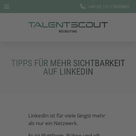
+49 (0) 15117609865
Startseite
Leistungen
Branchen
TIPPS FÜR MEHR SICHTBARKEIT
Team
AUF LINKEDIN
Offene Stellen
Blog
LinkedIn ist für viele längst mehr
als nur ein Netzwerk.
Es ist Plattform, Bühne und oft