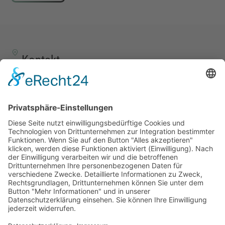
Kontakt
TALENTSCOUT CONSULTING GmbH
Alte Eisenstraße 23–25
57258 Freudenberg
+49 (0) 15117609865
office(at)talentscout.de
Social