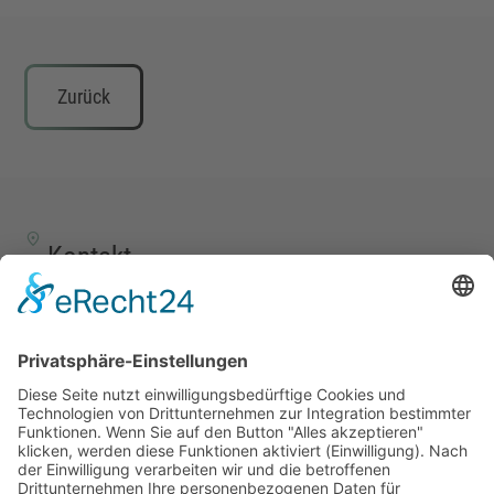
Zurück
Kontakt
TALENTSCOUT CONSULTING GmbH
Alte Eisenstraße 23–25
57258 Freudenberg
+49 (0) 15117609865
office(at)talentscout.de