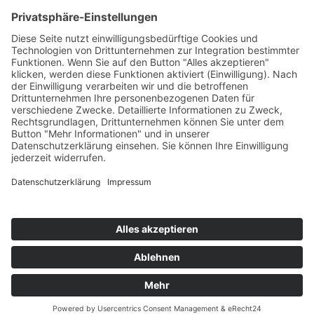
57258 Freudenberg
+49 (0) 15117609865
office(at)talentscout.de
Social
© 2026 Talentscout Consulting GmbH
Glossar
Blog
AGBs
Sitemap
Datenschutz
Impressum
Termin
vereinbaren
Kontakt