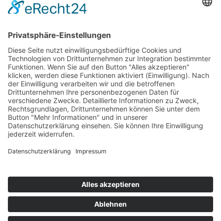
TALENTSCOUT CONSULTING GmbH
Alte Eisenstraße 23–25
57258 Freudenberg
+49 (0) 15117609865
office(at)talentscout.de
Social
© 2026 Talentscout Consulting GmbH
Glossar
Blog
AGBs
Sitemap
Datenschutz
Impressum