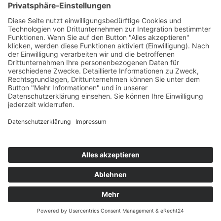
57258 Freudenberg
+49 (0) 15117609865
office(at)talentscout.de
Social
© 2026 Talentscout Consulting GmbH
Glossar
Blog
AGBs
Sitemap
Datenschutz
Impressum
Termin
vereinbaren
Kontakt