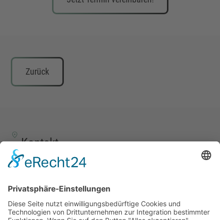
Zurück
Kontakt
TALENTSCOUT CONSULTING GmbH
Alte Eisenstraße 23–25
57258 Freudenberg
+49 (0) 15117609865
office(at)talentscout.de