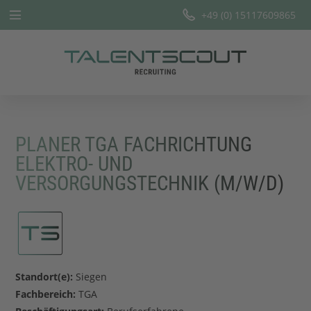
+49 (0) 15117609865
Startseite
Leistungen
Branchen
PLANER TGA FACHRICHTUNG
Team
ELEKTRO- UND
VERSORGUNGSTECHNIK (M/W/D)
Offene Stellen
Blog
Standort(e):
Siegen
Fachbereich:
TGA