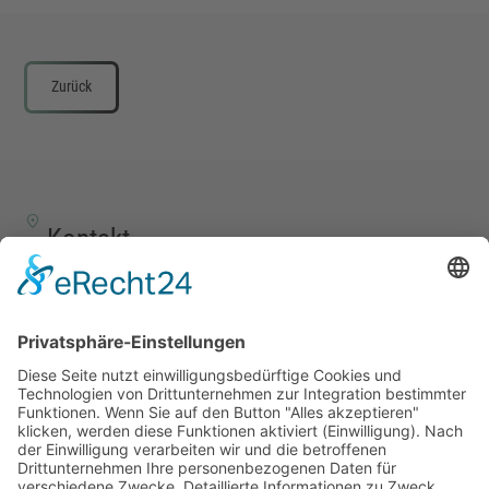
Zurück
Kontakt
TALENTSCOUT CONSULTING GmbH
Alte Eisenstraße 23–25
57258 Freudenberg
+49 (0) 15117609865
office(at)talentscout.de
Social