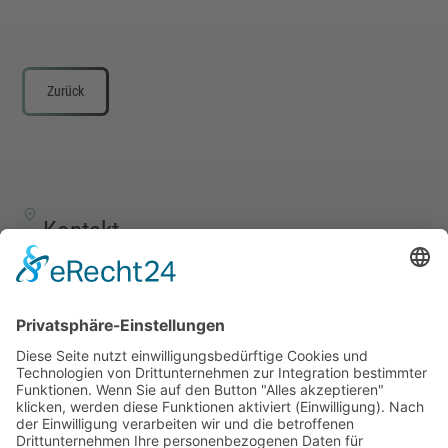
Zurück
Kontakt
TALENTSCOUT CONSULTING GmbH
Alte Eisenstraße 23–25
57258 Freudenberg
+49 (0) 15117609865
office(at)talentscout.de