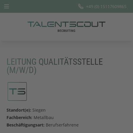
+49 (0) 15117609865
Startseite
Leistungen
Branchen
LEITUNG QUALITÄTSSTELLE
Team
(M/W/D)
Offene Stellen
Blog
Standort(e):
Siegen
Fachbereich:
Metallbau
Beschäftigungsart:
Berufserfahrene