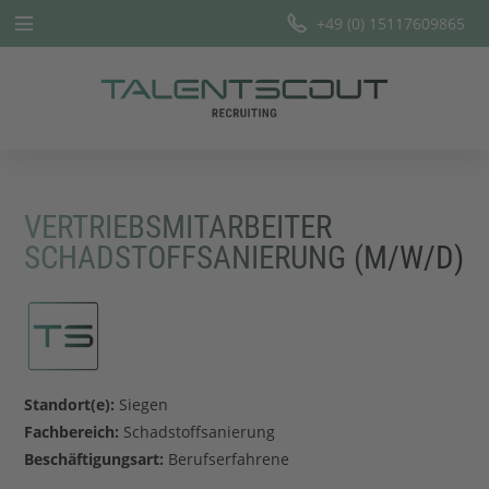
+49 (0) 15117609865
Startseite
Leistungen
Branchen
VERTRIEBSMITARBEITER
Team
SCHADSTOFFSANIERUNG (M/W/D)
Offene Stellen
Blog
Standort(e):
Siegen
Fachbereich:
Schadstoffsanierung
Beschäftigungsart:
Berufserfahrene