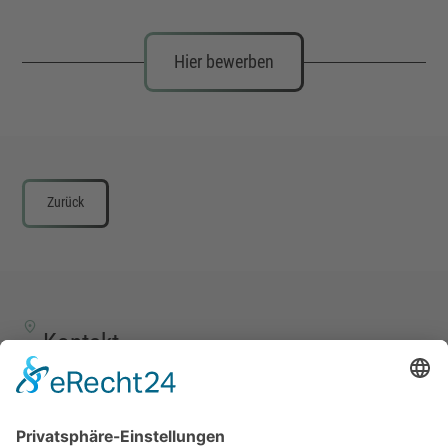
Hier bewerben
Zurück
Kontakt
TALENTSCOUT CONSULTING GmbH
Alte Eisenstraße 23–25
57258 Freudenberg