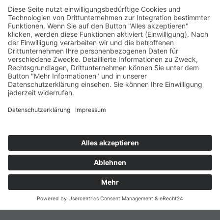
+49 (0) 15117609865
office(at)talentscout.de
Social
© 2026 Talentscout Consulting GmbH
Glossar
Blog
AGBs
Sitemap
Datenschutz
Impressum
Termin
vereinbaren
Kontakt