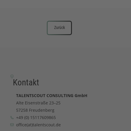
Zurück
Kontakt
TALENTSCOUT CONSULTING GmbH
book
Instagram
Xing
TikTok
Alte Eisenstraße 23–25
57258 Freudenberg
+49 (0) 15117609865
office(at)talentscout.de