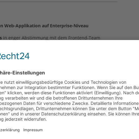
en Web-Applikation auf Enterprise-Niveau
s
in enger Abstimmung mit dem Frontend-Team
rentwicklung der Plattform
echnologie-Stack und schrittweise eigenständige
formance, Stabilität und Skalierbarkeit
are Praxiserfahrung im IT- oder
ogien
und moderner Softwareentwicklung