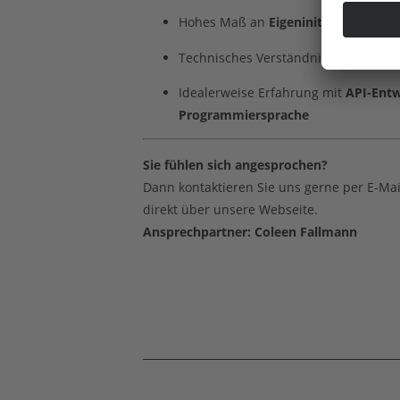
Hohes Maß an
Eigeninitiative und 
Technisches Verständnis für
Backend
Idealerweise Erfahrung mit
API-Entw
Programmiersprache
Sie fühlen sich angesprochen?
Dann kontaktieren Sie uns gerne per E-Ma
direkt über unsere Webseite.
Ansprechpartner: Coleen Fallmann