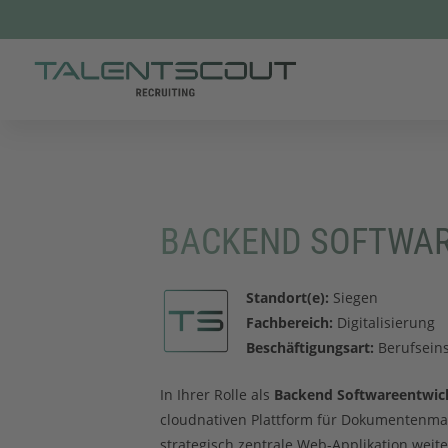
BACKEND SOFTWAR
Mail
LinkedIn
Xing
Standort(e):
Siegen
Fachbereich:
Digitalisierung
Beschäftigungsart:
Berufseins
In Ihrer Rolle als
Backend Softwareentwic
cloudnativen Plattform für Dokumentenman
strategisch zentrale Web-Applikation weit