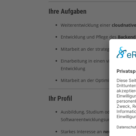
Ihre Aufgaben
Weiterentwicklung einer
cloudnativ
Entwicklung und Pflege des
Backend
Mitarbeit an der strategischen Weite
Einarbeitung in einen vielseitigen T
Entwicklung
Mitarbeit an der Optimierung von Per
Ihr Profil
Ausbildung, Studium oder vergleichb
Softwareentwicklungsumfeld
Starkes Interesse an
neuen Technol