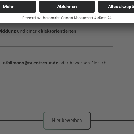
Teamfähigkeit
- und Softwarearchitektur
icklung
und einer
objektorientierten
il
c.fallmann@talentscout.de
oder bewerben Sie sich
Hier bewerben