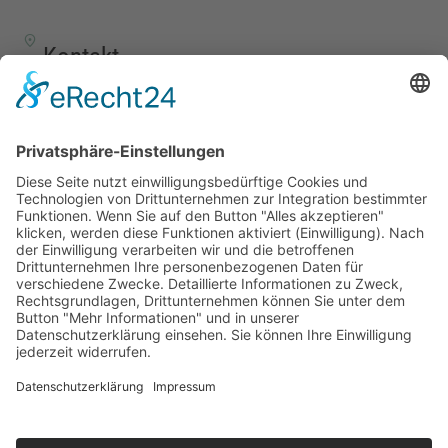
Kontakt
TALENTSCOUT CONSULTING GmbH
Alte Eisenstraße 23–25
57258 Freudenberg
+49 (0) 15117609865
office(at)talentscout.de
Social