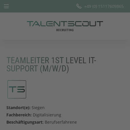
+49 (0) 15117609865
Startseite
Leistungen
Branchen
TEAMLEITER 1ST LEVEL IT-
Team
SUPPORT (M/W/D)
Offene Stellen
Blog
Standort(e):
Siegen
Fachbereich:
Digitalisierung
Beschäftigungsart:
Berufserfahrene