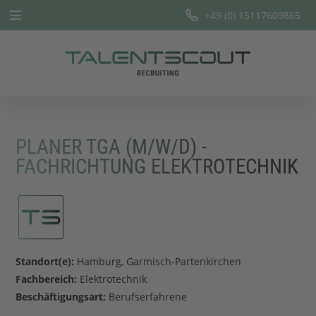
+49 (0) 15117609865
Startseite
Leistungen
Branchen
PLANER TGA (M/W/D) -
Team
FACHRICHTUNG ELEKTROTECHNIK
Offene Stellen
Blog
Standort(e):
Hamburg, Garmisch-Partenkirchen
Fachbereich:
Elektrotechnik
Beschäftigungsart:
Berufserfahrene