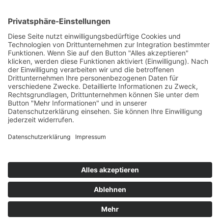
Alte Eisenstraße 23–25
57258 Freudenberg
+49 (0) 15117609865
office(at)talentscout.de
Social
© 2026 Talentscout Consulting GmbH
Glossar
Blog
AGBs
Sitemap
Datenschutz
Impressum