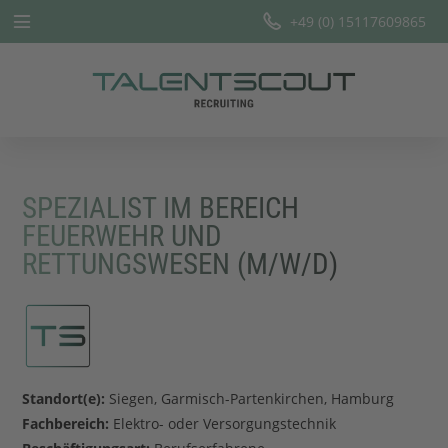
+49 (0) 15117609865
Startseite
Leistungen
Branchen
SPEZIALIST IM BEREICH
Team
FEUERWEHR UND
RETTUNGSWESEN (M/W/D)
Offene Stellen
Blog
Standort(e):
Siegen, Garmisch-Partenkirchen, Hamburg
Fachbereich:
Elektro- oder Versorgungstechnik