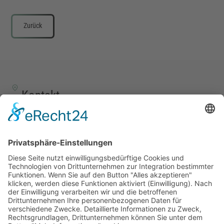
Zurück
Kontakt
TALENTSCOUT CONSULTING GmbH
Alte Eisenstraße 23–25
57258 Freudenberg
+49 (0) 15117609865
office(at)talentscout.de
Social