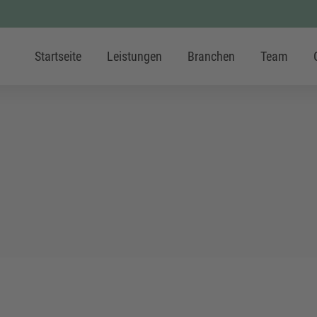
Startseite
Leistungen
Branchen
Team