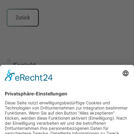
Zurück
Kontakt
TALENTSCOUT CONSULTING GmbH
Alte Eisenstraße 23–25
57258 Freudenberg
+49 (0) 15117609865
office(at)talentscout.de
Social