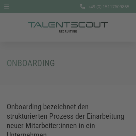
+49 (0) 15117609865
Startseite
Leistungen
Branchen
ONBOARDING
Team
Offene Stellen
Blog
Onboarding bezeichnet den
strukturierten Prozess der Einarbeitung
neuer Mitarbeiter:innen in ein
Unternehmen.