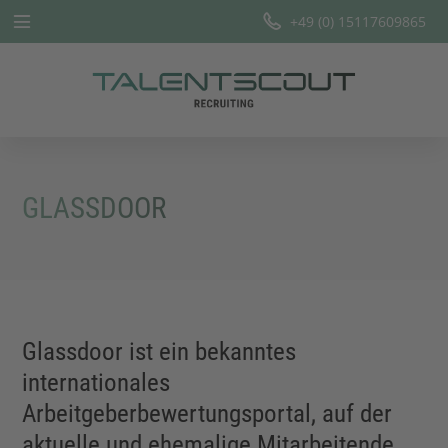
+49 (0) 15117609865
Startseite
Leistungen
Branchen
GLASSDOOR
Team
Offene Stellen
Blog
Glassdoor ist ein bekanntes
internationales
Arbeitgeberbewertungsportal, auf der
aktuelle und ehemalige Mitarbeitende