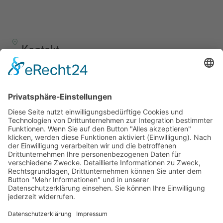
Kontakt
TALENTSCOUT CONSULTING GmbH
Alte Eisenstraße 23–25
57258 Freudenberg
+49 (0) 15117609865
office(at)talentscout.de
Social