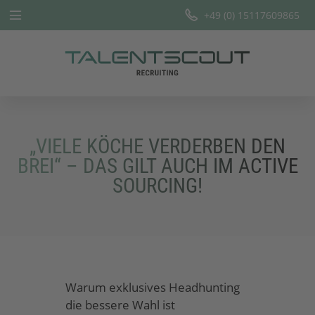
+49 (0) 15117609865
Startseite
Leistungen
Branchen
„VIELE KÖCHE VERDERBEN DEN
Team
BREI“ – DAS GILT AUCH IM ACTIVE
SOURCING!
Offene Stellen
Blog
Warum exklusives Headhunting
die bessere Wahl ist