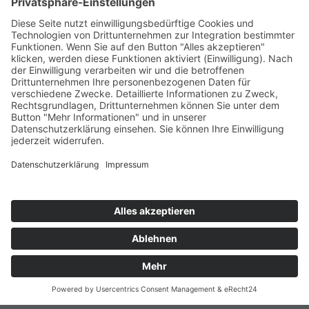
+49 (0) 15117609865
office(at)talentscout.de
Social
© 2026 Talentscout Consulting GmbH
Glossar
Blog
AGBs
Sitemap
Datenschutz
Impressum
Termin
vereinbaren
Kontakt