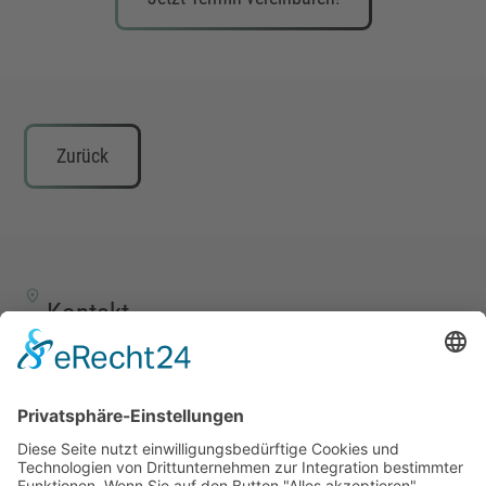
Zurück
Kontakt
TALENTSCOUT CONSULTING GmbH
Alte Eisenstraße 23–25
57258 Freudenberg
+49 (0) 15117609865
office(at)talentscout.de