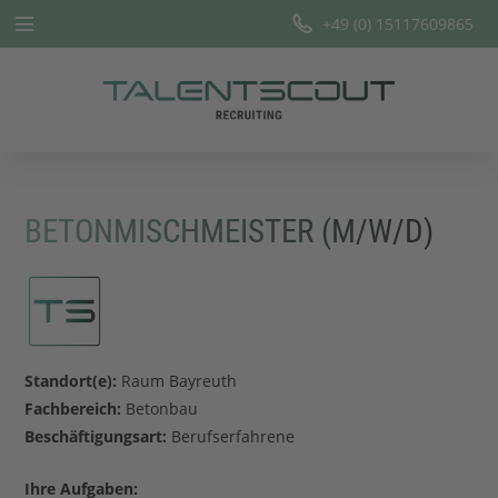
+49 (0) 15117609865
Startseite
Leistungen
Branchen
BETONMISCHMEISTER (M/W/D)
Team
Offene Stellen
Blog
Standort(e):
Raum Bayreuth
Fachbereich:
Betonbau
Beschäftigungsart:
Berufserfahrene
Ihre Aufgaben: