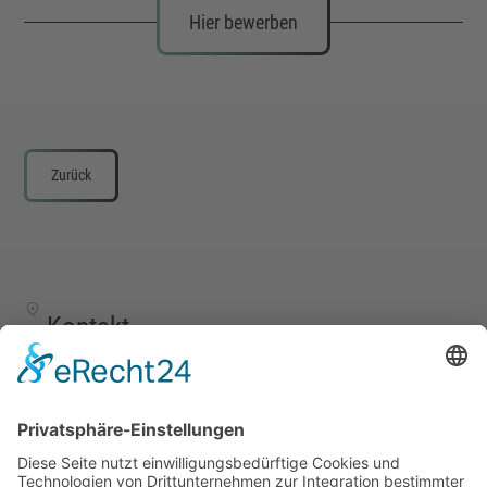
Hier bewerben
Zurück
Kontakt
TALENTSCOUT CONSULTING GmbH
Alte Eisenstraße 23–25
57258 Freudenberg
+49 (0) 15117609865
office(at)talentscout.de