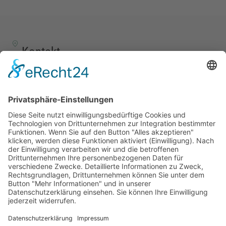
Kontakt
TALENTSCOUT CONSULTING GmbH
Alte Eisenstraße 23–25
57258 Freudenberg
+49 (0) 15117609865
office(at)talentscout.de
Social