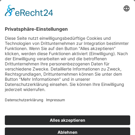
Kontakt
TALENTSCOUT CONSULTING GmbH
Alte Eisenstraße 23–25
57258 Freudenberg
+49 (0) 15117609865
office(at)talentscout.de
Social
© 2026 Talentscout Consulting GmbH
Glossar
Blog
AGBs
Sitemap
Datenschutz
Impressum