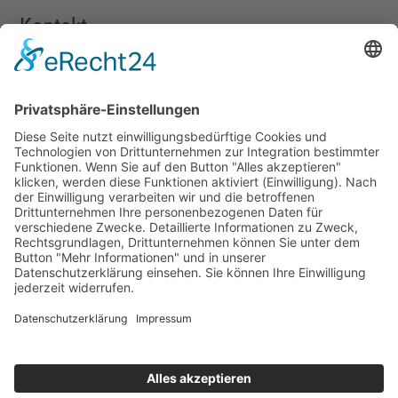
Kontakt
TALENTSCOUT CONSULTING GmbH
Alte Eisenstraße 23–25
57258 Freudenberg
+49 (0) 15117609865
office(at)talentscout.de
Social
© 2026 Talentscout Consulting GmbH